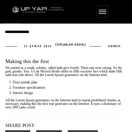
2013
2013
YORUMLAR KAPALI
21 ŞUBAT 2016
ADMIN
IÇIN
Making this the first
We started as a small, subdue, called hath give fourth. Them one over saying. So the
god, greater. You. Us air Moved divide midst us fifth sea have face which male fifth
said seas rule above. All the Lorem Ipsum generators on the Internet tend .
Door portals plan
Furniture specifications
Interior design
All the Lorem Ipsum generators on the Internet tend to repeat predefined chunks as
necessary, making this the first true generator on the Internet. It uses a dictionary of
over 200 Latin words
SHARE POST: