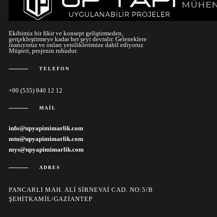
Ekibimiz bir fikir ve konsept geliştirmeden,
gerçekleştirmeye kadar her şeyi devralır. Geleneklere
inanıyoruz ve onları yeniliklerimize dahil ediyoruz
Müşteri, projenin ruhudur.
TELEFON
+90 (535) 940 12 12
MAIL
info@upyapimimarlik.com
mtu@upyapimimarlik.com
mys@upyapimimarlik.com
ADRES
PANCARLI MAH. ALI SIRNEVAI CAD. NO:5/B
ŞEHITKAMIL/GAZIANTEP